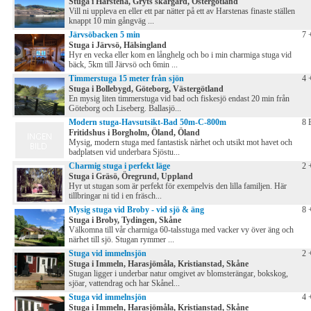
Stuga i Harstena, Gryts skärgård, Östergötland
Vill ni uppleva en eller ett par nätter på ett av Harstenas finaste ställen
knappt 10 min gångväg ...
Järvsöbacken 5 min
7 
Stuga i Järvsö, Hälsingland
Hyr en vecka eller kom en långhelg och bo i min charmiga stuga vid
bäck, 5km till Järvsö och 6min ...
Timmerstuga 15 meter från sjön
4 
Stuga i Bollebygd, Göteborg, Västergötland
En mysig liten timmerstuga vid bad och fiskesjö endast 20 min från
Göteborg och Liseberg. Ballasjö...
Modern stuga-Havsutsikt-Bad 50m-C-800m
8 
Fritidshus i Borgholm, Öland, Öland
Mysig, modern stuga med fantastisk närhet och utsikt mot havet och
badplatsen vid underbara Sjöstu...
Charmig stuga i perfekt läge
2 
Stuga i Gräsö, Öregrund, Uppland
Hyr ut stugan som är perfekt för exempelvis den lilla familjen. Här
tillbringar ni tid i en fräsch...
Mysig stuga vid Broby - vid sjö & äng
8 
Stuga i Broby, Tydingen, Skåne
Välkomna till vår charmiga 60-talsstuga med vacker vy över äng och
närhet till sjö. Stugan rymmer ...
Stuga vid immelnsjön
2 
Stuga i Immeln, Harasjömåla, Kristianstad, Skåne
Stugan ligger i underbar natur omgivet av blomsterängar, bokskog,
sjöar, vattendrag och har Skånel...
Stuga vid immelnsjön
4 
Stuga i Immeln, Harasjömåla, Kristianstad, Skåne