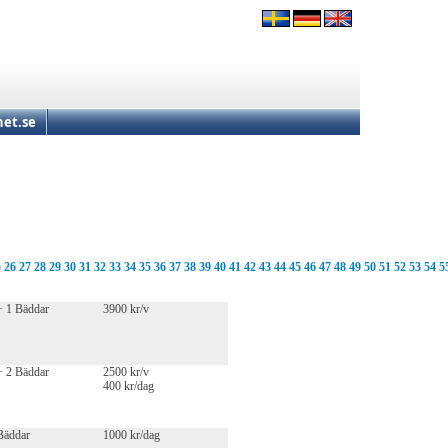
et.se
5
26
27
28
29
30
31
32
33
34
35
36
37
38
39
40
41
42
43
44
45
46
47
48
49
50
51
52
53
54
5
+ 1 Bäddar
3900 kr/v
+ 2 Bäddar
2500 kr/v
400 kr/dag
Bäddar
1000 kr/dag