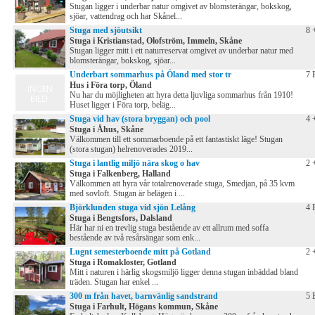
Stugan ligger i underbar natur omgivet av blomsterängar, bokskog,
sjöar, vattendrag och har Skånel...
Stuga med sjöutsikt
8 
Stuga i Kristianstad, Olofström, Immeln, Skåne
Stugan ligger mitt i ett naturreservat omgivet av underbar natur med
blomsterängar, bokskog, sjöar...
Underbart sommarhus på Öland med stor tr
7 
Hus i Föra torp, Öland
Nu har du möjligheten att hyra detta ljuvliga sommarhus från 1910!
Huset ligger i Föra torp, beläg...
Stuga vid hav (stora bryggan) och pool
4 
Stuga i Åhus, Skåne
Välkommen till ett sommarboende på ett fantastiskt läge! Stugan
(stora stugan) helrenoverades 2019...
Stuga i lantlig miljö nära skog o hav
2 
Stuga i Falkenberg, Halland
Välkommen att hyra vår totalrenoverade stuga, Smedjan, på 35 kvm
med sovloft. Stugan är belägen i ...
Björklunden stuga vid sjön Lelång
4 
Stuga i Bengtsfors, Dalsland
Här har ni en trevlig stuga bestående av ett allrum med soffa
bestående av två resårsängar som enk...
Lugnt semesterboende mitt på Gotland
2 
Stuga i Romakloster, Gotland
Mitt i naturen i härlig skogsmiljö ligger denna stugan inbäddad bland
träden. Stugan har enkel ...
300 m från havet, barnvänlig sandstrand
5 
Stuga i Farhult, Högans kommun, Skåne