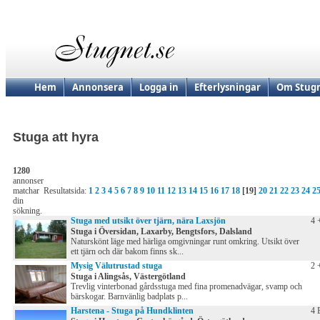
Hem
Annonsera
Logga in
Efterlysningar
Om Stugn
Stuga att hyra
1280
annonser
matchar
Resultatsida:
1
2
3
4
5
6
7
8
9
10
11
12
13
14
15
16
17
18
[19]
20
21
22
23
24
2
din
sökning.
Stuga med utsikt över tjärn, nära Laxsjön
4 
Stuga i Översidan, Laxarby, Bengtsfors, Dalsland
Naturskönt läge med härliga omgivningar runt omkring. Utsikt över
ett tjärn och där bakom finns sk...
Mysig Välutrustad stuga
2 
Stuga i Alingsås, Västergötland
Trevlig vinterbonad gårdsstuga med fina promenadvägar, svamp och
bärskogar. Barnvänlig badplats p...
Harstena - Stuga på Hundklinten
4 