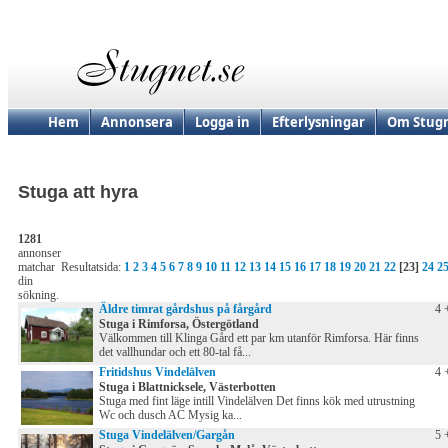
Hem
Annonsera
Logga in
Efterlysningar
Om Stugn
Stuga att hyra
1281
annonser
matchar
Resultatsida:
1
2
3
4
5
6
7
8
9
10
11
12
13
14
15
16
17
18
19
20
21
22
[23]
24
2
din
sökning.
Äldre timrat gårdshus på fårgård
4 
Stuga i Rimforsa, Östergötland
Välkommen till Klinga Gård ett par km utanför Rimforsa. Här finns
det vallhundar och ett 80-tal få...
Fritidshus Vindelälven
4 
Stuga i Blattnicksele, Västerbotten
Stuga med fint läge intill Vindelälven Det finns kök med utrustning
Wc och dusch AC Mysig ka...
Stuga Vindelälven/Gargån
5 