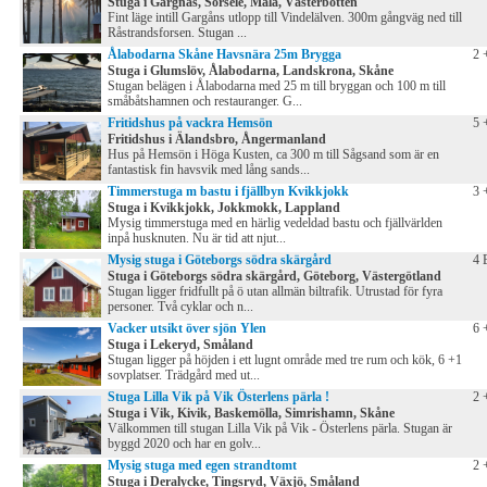
Stuga i Gargnäs, Sorsele, Malå, Västerbotten
Fint läge intill Gargåns utlopp till Vindelälven. 300m gångväg ned till
Råstrandsforsen. Stugan ...
Ålabodarna Skåne Havsnära 25m Brygga
2 
Stuga i Glumslöv, Ålabodarna, Landskrona, Skåne
Stugan belägen i Ålabodarna med 25 m till bryggan och 100 m till
småbåtshamnen och restauranger. G...
Fritidshus på vackra Hemsön
5 
Fritidshus i Älandsbro, Ångermanland
Hus på Hemsön i Höga Kusten, ca 300 m till Sågsand som är en
fantastisk fin havsvik med lång sands...
Timmerstuga m bastu i fjällbyn Kvikkjokk
3 
Stuga i Kvikkjokk, Jokkmokk, Lappland
Mysig timmerstuga med en härlig vedeldad bastu och fjällvärlden
inpå husknuten. Nu är tid att njut...
Mysig stuga i Göteborgs södra skärgård
4 
Stuga i Göteborgs södra skärgård, Göteborg, Västergötland
Stugan ligger fridfullt på ö utan allmän biltrafik. Utrustad för fyra
personer. Två cyklar och n...
Vacker utsikt över sjön Ylen
6 
Stuga i Lekeryd, Småland
Stugan ligger på höjden i ett lugnt område med tre rum och kök, 6 +1
sovplatser. Trädgård med ut...
Stuga Lilla Vik på Vik Österlens pärla !
2 
Stuga i Vik, Kivik, Baskemölla, Simrishamn, Skåne
Välkommen till stugan Lilla Vik på Vik - Österlens pärla. Stugan är
byggd 2020 och har en golv...
Mysig stuga med egen strandtomt
2 
Stuga i Deralycke, Tingsryd, Växjö, Småland