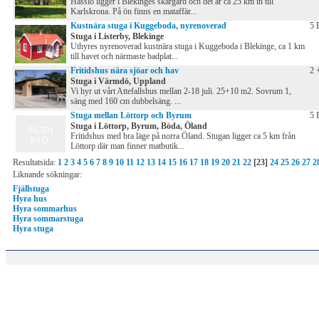
Hasslö ligger i Blekinges skärgård och det är ca 25 km in till
Karlskrona. På ön finns en mataffär...
Kustnära stuga i Kuggeboda, nyrenoverad
5 
Stuga i Listerby, Blekinge
Uthyres nyrenoverad kustnära stuga i Kuggeboda i Blekinge, ca 1 km
till havet och närmaste badplat...
Fritidshus nära sjöar och hav
2 
Stuga i Värmdö, Uppland
Vi hyr ut vårt Attefallshus mellan 2-18 juli. 25+10 m2. Sovrum 1,
säng med 160 cm dubbelsäng. ...
Stuga mellan Löttorp och Byrum
5 
Stuga i Löttorp, Byrum, Böda, Öland
Fritidshus med bra läge på norra Öland. Stugan ligger ca 5 km från
Löttorp där man finner matbutik...
Resultatsida:
1
2
3
4
5
6
7
8
9
10
11
12
13
14
15
16
17
18
19
20
21
22
[23]
24
25
26
27
2
Liknande sökningar:
Fjällstuga
Hyra hus
Hyra sommarhus
Hyra sommarstuga
Hyra stuga