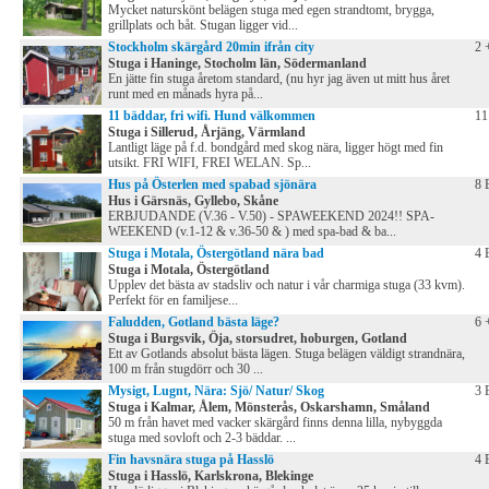
Mycket naturskönt belägen stuga med egen strandtomt, brygga,
grillplats och båt. Stugan ligger vid...
Stockholm skärgård 20min ifrån city
2 
Stuga i Haninge, Stocholm län, Södermanland
En jätte fin stuga åretom standard, (nu hyr jag även ut mitt hus året
runt med en månads hyra på...
11 bäddar, fri wifi. Hund välkommen
11
Stuga i Sillerud, Årjäng, Värmland
Lantligt läge på f.d. bondgård med skog nära, ligger högt med fin
utsikt. FRI WIFI, FREI WELAN. Sp...
Hus på Österlen med spabad sjönära
8 
Hus i Gärsnäs, Gyllebo, Skåne
ERBJUDANDE (V.36 - V.50) - SPAWEEKEND 2024!! SPA-
WEEKEND (v.1-12 & v.36-50 & ) med spa-bad & ba...
Stuga i Motala, Östergötland nära bad
4 
Stuga i Motala, Östergötland
Upplev det bästa av stadsliv och natur i vår charmiga stuga (33 kvm).
Perfekt för en familjese...
Faludden, Gotland bästa läge?
6 
Stuga i Burgsvik, Öja, storsudret, hoburgen, Gotland
Ett av Gotlands absolut bästa lägen. Stuga belägen väldigt strandnära,
100 m från stugdörr och 30 ...
Mysigt, Lugnt, Nära: Sjö/ Natur/ Skog
3 
Stuga i Kalmar, Ålem, Mönsterås, Oskarshamn, Småland
50 m från havet med vacker skärgård finns denna lilla, nybyggda
stuga med sovloft och 2-3 bäddar. ...
Fin havsnära stuga på Hasslö
4 
Stuga i Hasslö, Karlskrona, Blekinge