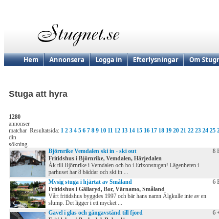
Hem
Annonsera
Logga in
Efterlysningar
Om Stugn
Stuga att hyra
1280
annonser
matchar
Resultatsida:
1
2
3
4
5
6
7
8
9
10
11
12
13
14
15
16
17
18
19
20
21
22
23
24
25
din
sökning.
Björnrike Vemdalen ski in - ski out
8 
Fritidshus i Björnrike, Vemdalen, Härjedalen
Åk till Björnrike i Vemdalen och bo i Erixonstugan! Lägenheten i
parhuset har 8 bäddar och ski in ...
Mysig stuga i hjärtat av Småland
6 
Fritidshus i Gällaryd, Bor, Värnamo, Småland
Vårt fritidshus byggdes 1997 och bär hans namn Älgkulle inte av en
slump. Det ligger i ett mycket ...
Gavel i glas och gångavstånd till fjord
6 