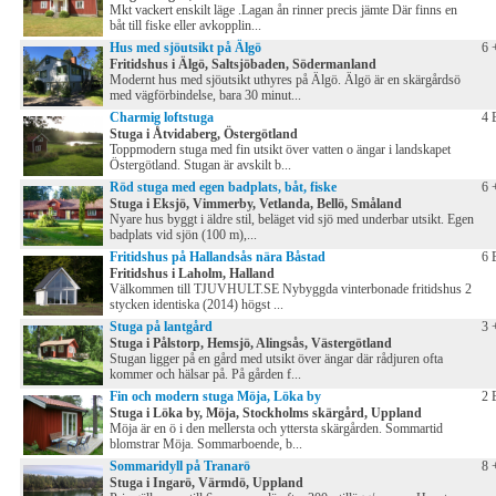
Mkt vackert enskilt läge .Lagan ån rinner precis jämte Där finns en
båt till fiske eller avkopplin...
Hus med sjöutsikt på Älgö
6 
Fritidshus i Älgö, Saltsjöbaden, Södermanland
Modernt hus med sjöutsikt uthyres på Älgö. Älgö är en skärgårdsö
med vägförbindelse, bara 30 minut...
Charmig loftstuga
4 
Stuga i Åtvidaberg, Östergötland
Toppmodern stuga med fin utsikt över vatten o ängar i landskapet
Östergötland. Stugan är avskilt b...
Röd stuga med egen badplats, båt, fiske
6 
Stuga i Eksjö, Vimmerby, Vetlanda, Bellö, Småland
Nyare hus byggt i äldre stil, beläget vid sjö med underbar utsikt. Egen
badplats vid sjön (100 m),...
Fritidshus på Hallandsås nära Båstad
6 
Fritidshus i Laholm, Halland
Välkommen till TJUVHULT.SE Nybyggda vinterbonade fritidshus 2
stycken identiska (2014) högst ...
Stuga på lantgård
3 
Stuga i Pålstorp, Hemsjö, Alingsås, Västergötland
Stugan ligger på en gård med utsikt över ängar där rådjuren ofta
kommer och hälsar på. På gården f...
Fin och modern stuga Möja, Löka by
2 
Stuga i Löka by, Möja, Stockholms skärgård, Uppland
Möja är en ö i den mellersta och yttersta skärgården. Sommartid
blomstrar Möja. Sommarboende, b...
Sommaridyll på Tranarö
8 
Stuga i Ingarö, Värmdö, Uppland