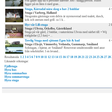
Pris gäller upp till 6 personer därefter 300:- tillägg/person. Huset
ligger på en liten ö med gran...
Stuga, Kärradal nära skog o hav 2 bäddar
4 
Stuga i Varberg, Halland
Skogsnära gäststuga som delvis är nyrenoverad med toalett, dusch,
kök och uterum med grill. ca 1 k...
Hyr vår Lill-stuga
2 
Stuga i Ulvsta, Ockelbo, Gästrikland
Stuga på vår gård, 2 bäddar, i natursköna Ulvsta med närhet till: • Wij
trädgårdar (2,5 km) • ...
Trevlig Stuga med sjötomt Egen båt & bad
4 
Stuga i Eksjö, Vimmerby, Vetlanda, Gummarp, Småland
Solstugan, i hjärtat, av Småland! Renoverat smultronställe med anor
från sekelskiftet. I en levand...
Resultatsida:
1
2
3
4
5
6
7
8
9
10
11
12
13
14
15
16
17
18
19
20
21
22
23
24
25
26
27
28
Liknande sökningar:
Fjällstuga
Hyra hus
Hyra sommarhus
Hyra sommarstuga
Hyra stuga