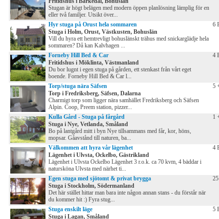
Fritidshus i Barkedal, Bohuslän
Stugan är högt belägen med modern öppen planlösning lämplig för en
eller två familjer. Utsikt över...
Hyr stuga på Orust hela sommaren
6 
Stuga i Holm, Orust, Västkusten, Bohuslän
Vill du hyra ett hemtrevligt bohuslänskt trähus med snickarglädje hela
sommaren? Då kan Kalvhagen ...
Forneby Hill Bed & Car
4 
Fritidshus i Möklinta, Västmanland
Du bor lugnt i egen stuga på gården, ett stenkast från vårt eget
boende. Forneby Hill Bed & Car l...
Torp/stuga nära Säfsen
5 
Torp i Fredriksberg, Säfsen, Dalarna
Charmigt torp som ligger nära samhället Fredriksberg och Säfsen
Alpin. Coop, Preem station, pizzer...
Kulla Gård - Stuga på fårgård
1 
Stuga i Nye, Vetlanda, Småland
Bo på lantgård mitt i byn Nye tillsammans med får, kor, höns,
mopsar. Gåavstånd till naturen, ba...
Välkommen att hyra vår lägenhet
4 
Lägenhet i Ulvsta, Ockelbo, Gästrikland
Lägenhet i Ulvsta Ockelbo Lägenhet 3 r.o.k. ca 70 kvm, 4 bäddar i
natursköna Ulvsta med närhet ti...
Egen stuga med sjötomt & privat brygga
25
Stuga i Stockholm, Södermanland
Det här stället hittar man bara inte någon annan stans - du förstår när
du kommer hit :) Fyra stug...
Stuga enskilt läge
5 
Stuga i Lagan, Småland