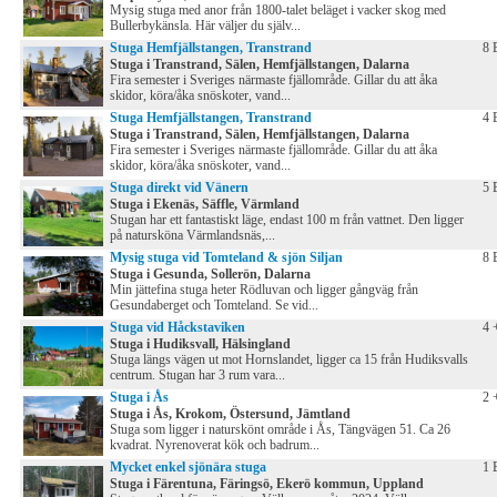
Mysig stuga med anor från 1800-talet beläget i vacker skog med
Bullerbykänsla. Här väljer du själv...
Stuga Hemfjällstangen, Transtrand
8 
Stuga i Transtrand, Sälen, Hemfjällstangen, Dalarna
Fira semester i Sveriges närmaste fjällområde. Gillar du att åka
skidor, köra/åka snöskoter, vand...
Stuga Hemfjällstangen, Transtrand
4 
Stuga i Transtrand, Sälen, Hemfjällstangen, Dalarna
Fira semester i Sveriges närmaste fjällområde. Gillar du att åka
skidor, köra/åka snöskoter, vand...
Stuga direkt vid Vänern
5 
Stuga i Ekenäs, Säffle, Värmland
Stugan har ett fantastiskt läge, endast 100 m från vattnet. Den ligger
på natursköna Värmlandsnäs,...
Mysig stuga vid Tomteland & sjön Siljan
8 
Stuga i Gesunda, Sollerön, Dalarna
Min jättefina stuga heter Rödluvan och ligger gångväg från
Gesundaberget och Tomteland. Se vid...
Stuga vid Håckstaviken
4 
Stuga i Hudiksvall, Hälsingland
Stuga längs vägen ut mot Hornslandet, ligger ca 15 från Hudiksvalls
centrum. Stugan har 3 rum vara...
Stuga i Ås
2 
Stuga i Ås, Krokom, Östersund, Jämtland
Stuga som ligger i naturskönt område i Ås, Tängvägen 51. Ca 26
kvadrat. Nyrenoverat kök och badrum...
Mycket enkel sjönära stuga
1 
Stuga i Färentuna, Färingsö, Ekerö kommun, Uppland