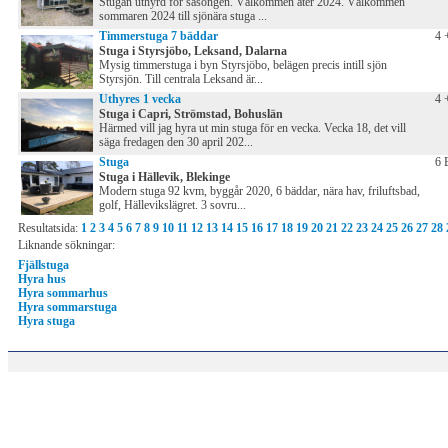
Stugan uthyrd för säsongen. Välkommen åter 2024. Välkommen
sommaren 2024 till sjönära stuga ...
Timmerstuga 7 bäddar
4 
Stuga i Styrsjöbo, Leksand, Dalarna
Mysig timmerstuga i byn Styrsjöbo, belägen precis intill sjön
Styrsjön. Till centrala Leksand är...
Uthyres 1 vecka
4 
Stuga i Capri, Strömstad, Bohuslän
Härmed vill jag hyra ut min stuga för en vecka. Vecka 18, det vill
säga fredagen den 30 april 202...
Stuga
6 
Stuga i Hällevik, Blekinge
Modern stuga 92 kvm, byggår 2020, 6 bäddar, nära hav, friluftsbad,
golf, Hällevikslägret. 3 sovru...
Resultatsida:
1
2
3
4
5
6
7
8
9
10
11
12
13
14
15
16
17
18
19
20
21
22
23
24
25
26
27
28
Liknande sökningar:
Fjällstuga
Hyra hus
Hyra sommarhus
Hyra sommarstuga
Hyra stuga