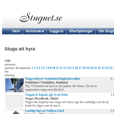
Hem
Annonsera
Logga in
Efterlysningar
Om Stugn
Stuga att hyra
1281
annonser
matchar
Resultatsida:
1
2
3
4
5
6
7
8
9
10
11
12
13
14
15
16
17
18
19
20
21
22
23
24
25
din
sökning.
Stuga uthyres Vemdalen/Sångbäcksvallen
6 
Fritidshus i Vemdalen, Jämtland
Hej, Vi kommer att hyra ut vårt parhus till vintern. Det är en
toppmodern stuga med alla facil...
Stugan är kapad, går ej att boka
3 
Stuga i Byxelkrok, Öland
Någon har kopierat min stuga och bokar upp den samtidigt som de tar
betalt för något som de inte h...
Lantligt läge på Solåkra Gård
5 