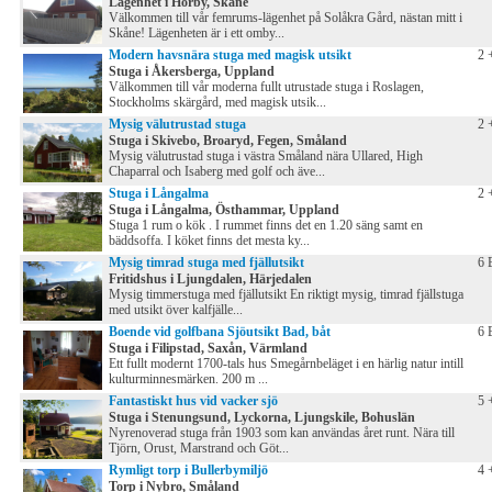
Lägenhet i Hörby, Skåne
Välkommen till vår femrums-lägenhet på Solåkra Gård, nästan mitt i
Skåne! Lägenheten är i ett omby...
Modern havsnära stuga med magisk utsikt
2 
Stuga i Åkersberga, Uppland
Välkommen till vår moderna fullt utrustade stuga i Roslagen,
Stockholms skärgård, med magisk utsik...
Mysig välutrustad stuga
2 
Stuga i Skivebo, Broaryd, Fegen, Småland
Mysig välutrustad stuga i västra Småland nära Ullared, High
Chaparral och Isaberg med golf och äve...
Stuga i Långalma
2 
Stuga i Långalma, Östhammar, Uppland
Stuga 1 rum o kök . I rummet finns det en 1.20 säng samt en
bäddsoffa. I köket finns det mesta ky...
Mysig timrad stuga med fjällutsikt
6 
Fritidshus i Ljungdalen, Härjedalen
Mysig timmerstuga med fjällutsikt En riktigt mysig, timrad fjällstuga
med utsikt över kalfjälle...
Boende vid golfbana Sjöutsikt Bad, båt
6 
Stuga i Filipstad, Saxån, Värmland
Ett fullt modernt 1700-tals hus Smegårnbeläget i en härlig natur intill
kulturminnesmärken. 200 m ...
Fantastiskt hus vid vacker sjö
5 
Stuga i Stenungsund, Lyckorna, Ljungskile, Bohuslän
Nyrenoverad stuga från 1903 som kan användas året runt. Nära till
Tjörn, Orust, Marstrand och Göt...
Rymligt torp i Bullerbymiljö
4 
Torp i Nybro, Småland