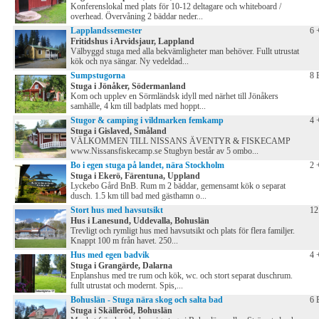
Konferenslokal med plats för 10-12 deltagare och whiteboard /
overhead. Övervåning 2 bäddar neder...
Lapplandssemester
6 
Fritidshus i Arvidsjaur, Lappland
Välbyggd stuga med alla bekvämligheter man behöver. Fullt utrustat
kök och nya sängar. Ny vedeldad...
Sumpstugorna
8 
Stuga i Jönåker, Södermanland
Kom och upplev en Sörmländsk idyll med närhet till Jönåkers
samhälle, 4 km till badplats med hoppt...
Stugor & camping i vildmarken femkamp
4 
Stuga i Gislaved, Småland
VÄLKOMMEN TILL NISSANS ÄVENTYR & FISKECAMP
www.Nissansfiskecamp.se Stugbyn består av 5 ombo...
Bo i egen stuga på landet, nära Stockholm
2 
Stuga i Ekerö, Färentuna, Uppland
Lyckebo Gård BnB. Rum m 2 bäddar, gemensamt kök o separat
dusch. 1.5 km till bad med gästhamn o...
Stort hus med havsutsikt
12
Hus i Lanesund, Uddevalla, Bohuslän
Trevligt och rymligt hus med havsutsikt och plats för flera familjer.
Knappt 100 m från havet. 250...
Hus med egen badvik
4 
Stuga i Grangärde, Dalarna
Enplanshus med tre rum och kök, wc. och stort separat duschrum.
fullt utrustat och modernt. Spis,...
Bohuslän - Stuga nära skog och salta bad
6 
Stuga i Skälleröd, Bohuslän