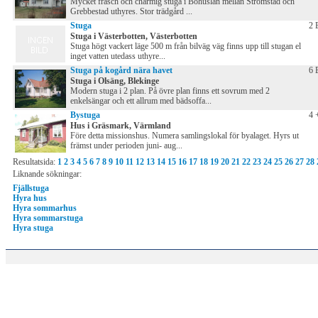
Mycket fräsch och charmig stuga i Bohuslän mellan Strömstad och
Grebbestad uthyres. Stor trädgård ...
Stuga
2 
Stuga i Västerbotten, Västerbotten
Stuga högt vackert läge 500 m från bilväg väg finns upp till stugan el
inget vatten utedass uthyre...
Stuga på kogård nära havet
6 
Stuga i Olsäng, Blekinge
Modern stuga i 2 plan. På övre plan finns ett sovrum med 2
enkelsängar och ett allrum med bädsoffa...
Bystuga
4 
Hus i Gräsmark, Värmland
Före detta missionshus. Numera samlingslokal för byalaget. Hyrs ut
främst under perioden juni- aug...
Resultatsida:
1
2
3
4
5
6
7
8
9
10
11
12
13
14
15
16
17
18
19
20
21
22
23
24
25
26
27
28
Liknande sökningar:
Fjällstuga
Hyra hus
Hyra sommarhus
Hyra sommarstuga
Hyra stuga