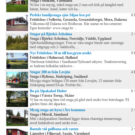
Stuga i Molkom, Värmland
Ni bor i en mysig, enkel stuga om 2 rum och kök på lantgård med
hästar, hönor, hund, katter och ka...
Perfekt familjestuga sjön Siljan bra pri
8 
Fritidshus i Sollerön, Gesunda, Gesundaberget, Mora, Dalarna
Välkomna till Dalarna och Rödluvan. Här startar en bra semester.
Egen hemsida= www.stuga.be ...
Stugor på Björkö-Arholma
2 
Stuga i Björkö-Arholma, Norrtälje, Väddö, Uppland
Självhushållningsstugor: Fem av våra stugor betsår utav storstuga
med sittgrupp och 2- bäddsoffa, ...
Nyr Fritidshus 50 m till hav,grym utsikt
9 
Fritidshus i Halmstad, Halland
Viterbonat fritidshus i Sandhamn/Tylösand uthyres. Totalrenovering
av badrum helkaklat inklusive...
Stugor 200 m från Lovjön
4 
Stuga i Hyltena, Jönköping, Småland
Mysiga stugor belägna 150 meter från Lovsjön, 15 minuter ifrån
Jönköping utmed E4:an. Perfekt för...
Bo på Alpakahof Hultet
6 
Stuga i Västra Torup, Skåne
Vi har en mysig liten röd stuga på gård med utsikt över beteshagar. På
gården finns det alpackor, ...
Mysig stuga att hyra i Åre kommun
2 
Stuga i Mörsil, Jämtland
Mitt i skidparadiset Jämtland ligger denna charmiga timmerstuga
invid Indalsälven med utsikt över ...
Boende vid golfbana och vatten
2 
Lägenhet i Filipstad, Saxån, Värmland