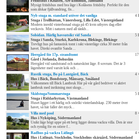
Fritidshus i Kolåsen, Åre kommun, Jämtland
Mysigt fritidshus med bra läge i Kolåsens fritidsby. Perfekt för den
som älskar fjällvandring, fis...
Nyb stuga m. standard utöver det vanliga
4 
Stuga i Trollhättan, Vänersborg, Lilla Edet, Västergötland
Modern inredd vinterbonad stuga på 45 kvm uthyres dag-eller
veckovis. Mitt i naturen med all tänkb...
Solsidan. Härlig havsutsikt vid Sanda
5 
Stuga i Sanda, Sturkö, Karlskrona, Blekinge, Blekinge
Trevligt hus på fantastisk tomt i rakt västerläge cirka 30 meter från
havet. Direkt ovanför Sanda ...
Herrgård för 17p. strandtomt
17
Gård i Jörlanda, Bohuslän
Herrgård vid sandstrand och naturskönt läge. 8 sovrum. Det är 3
lägenheter med varsitt kök och ...
Rustik stuga, Bo på Lantgård, Bäck
4 
Hus i Bäck, Bondstorp, Månsarp, Småland
Välkommen till Bäck Lantbruk Här på vår gård bedriver vi aktivt
lantbruk med inriktning mot skogs...
Skidstuga/Sommarstuga
5 
Stuga i Riddarhyttan, Västmanland
Huset ligger i ett härlig och snörikt vinterlandskap. 230 meter över
havet, så här faller det myck...
Villa med pool
8 
Hus i Nyköping, Södermanland
Unikt läge högt uppe på ett berg ligger denna vackra villa. Den är stor
och rymlig för en större f...
Radhus på vackra Lidingö
4 
Hus i Lidingö, Stockholm, Stockholms skärgård, Södermanland