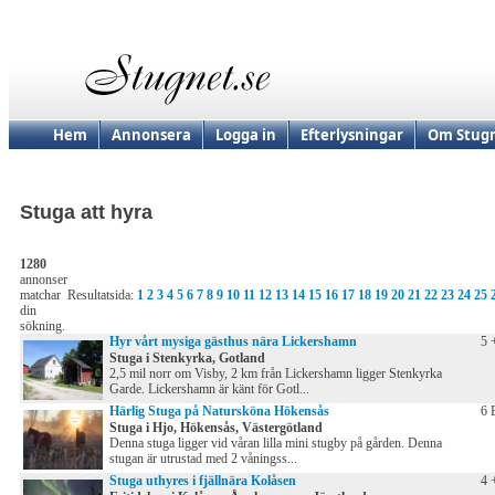
Hem
Annonsera
Logga in
Efterlysningar
Om Stugn
Stuga att hyra
1280
annonser
matchar
Resultatsida:
1
2
3
4
5
6
7
8
9
10
11
12
13
14
15
16
17
18
19
20
21
22
23
24
25
din
sökning.
Hyr vårt mysiga gästhus nära Lickershamn
5 
Stuga i Stenkyrka, Gotland
2,5 mil norr om Visby, 2 km från Lickershamn ligger Stenkyrka
Garde. Lickershamn är känt för Gotl...
Härlig Stuga på Natursköna Hökensås
6 
Stuga i Hjo, Hökensås, Västergötland
Denna stuga ligger vid våran lilla mini stugby på gården. Denna
stugan är utrustad med 2 våningss...
Stuga uthyres i fjällnära Kolåsen
4 