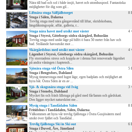
Nära till bad och sol i både insjö, havet och utomhuspool. Fantastiska
möjligheter för dig som gil...
Liftnära stuga Sälfjällstorget
8 
Stuga i Sälen, Dalarna
Trevlig stuga med nära gångavstånd till liftar, skridskobana,
längdåkningsspår, affär, galleria, r...
Stuga nära havet med utsikt mot väster
4 
Stuga i Styrsö, Göteborgs södra skärgård, Bohuslän
Trevlig stuga med unikt läge på bilfri ö bara 50 meter från hav och
bad. Strålande havsutsikt mot ...
Skärgårdshus med utsikt mot väster
4 
Lägenhet i Styrsö, Göteborgs södra skärgård, Bohuslän
Fly storstadens stress och koppla av i denna fint renoverade lägenhet
på andra våningen i kaptensh...
Sjönära stuga vid Östra Silen
5 
Stuga i Bengtsfors, Dalsland
Mysig timmerstuga med lugnt läge, egen badplats och möjlighet att
hyra båt. Östra Silen är en av ...
Sjö- & skogsnära stuga vid Iväg
3 
Stuga i Steneby, Dalsland
Mycket fin och fräsh lillstuga på gård med får/lamm och gårdskatt.
Den ligger mycket naturskönt me...
Mysig stuga i Tandådalen Sälen
8 
Fritidshus i Tandådalen, Sälen, Dalarna
Välkommen att hyra vår trevlig fjällstuga i Östra Gusjösätern med
utsikt över fjället och Tandådal...
Trevlig fjällstuga Ski in Ski out
6 
Stuga i Duved, Åre, Jämtland