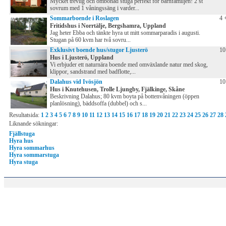
Mycket trevlig och ombonad stuga perfekt för barnfamiljen! 2 st
sovrum med 1 våningssäng i varder...
Sommarboende i Roslagen
4 
Fritidshus i Norrtälje, Bergshamra, Uppland
Jag heter Ebba och tänkte hyra ut mitt sommarparadis i augusti.
Stugan på 60 kvm har två sovru...
Exklusivt boende hus/stugor Ljusterö
10
Hus i Ljusterö, Uppland
Vi erbjuder ett naturnära boende med omväxlande natur med skog,
klippor, sandstrand med badflotte,...
Dalahus vid Ivösjön
10
Hus i Knutehusen, Trolle Ljungby, Fjälkinge, Skåne
Beskrivning Dalahus; 80 kvm boyta på bottenvåningen (öppen
planlösning), bäddsoffa (dubbel) och s...
Resultatsida:
1
2
3
4
5
6
7
8
9
10
11
12
13
14
15
16
17
18
19
20
21
22
23
24
25
26
27
28
Liknande sökningar:
Fjällstuga
Hyra hus
Hyra sommarhus
Hyra sommarstuga
Hyra stuga