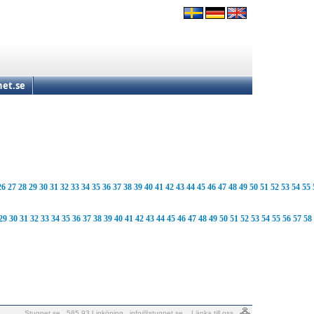
et.se
26
27
28
29
30
31
32
33
34
35
36
37
38
39
40
41
42
43
44
45
46
47
48
49
50
51
52
53
54
55
29
30
31
32
33
34
35
36
37
38
39
40
41
42
43
44
45
46
47
48
49
50
51
52
53
54
55
56
57
58
Stugnet.se . 585 93 Linköping .
info@stugnet.se
.
Länka till oss
.