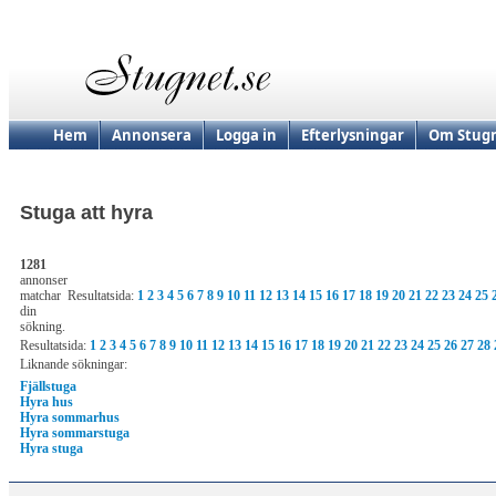
Hem
Annonsera
Logga in
Efterlysningar
Om Stugn
Stuga att hyra
1281
annonser
matchar
Resultatsida:
1
2
3
4
5
6
7
8
9
10
11
12
13
14
15
16
17
18
19
20
21
22
23
24
25
din
sökning.
Resultatsida:
1
2
3
4
5
6
7
8
9
10
11
12
13
14
15
16
17
18
19
20
21
22
23
24
25
26
27
28
Liknande sökningar:
Fjällstuga
Hyra hus
Hyra sommarhus
Hyra sommarstuga
Hyra stuga